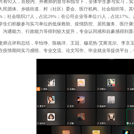
共有92人，在校内、外教师的督导和指导下，全体学生参与实习，实
人民团体、乡镇街道、村（社区）委会、医疗机构、社会组织等。其
4%；社会组织27人，占比29%；在公司企业等单位15人，占比17
学生们积极参与实习单位的低保救助、疫情防控、居民服务、医疗康
、沟通能力、行政能力等得到较大提升，专业认同感和自豪感得到显
老师点评和总结，辛怡琤、陈杨洋、王冠、穆尼热·艾斯克尔、李京玉
在疫情期间实习感悟、专业交流、论文写作、毕业就业等提供平台，