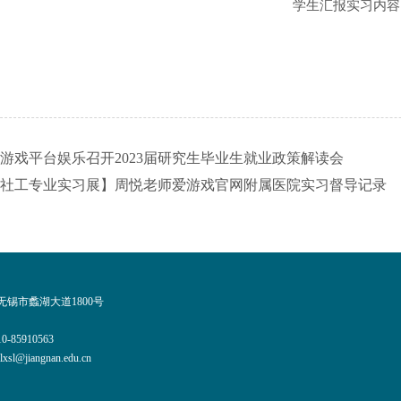
学生汇报实习内容
游戏平台娱乐召开2023届研究生毕业生就业政策解读会
社工专业实习展】周悦老师爱游戏官网附属医院实习督导记录
锡市蠡湖大道1800号
0-85910563
l@jiangnan.edu.cn