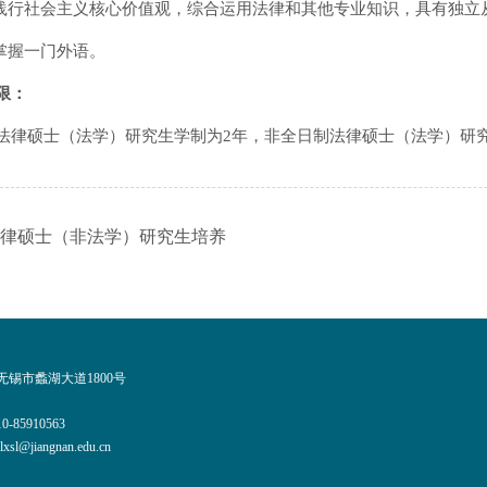
觉践行社会主义核心价值观，综合运用法律和其他专业知识，具有独立
练掌握一门外语。
限：
法律硕士（法学）研究生学制为2年，非全日制法律硕士（法学）研
律硕士（非法学）研究生培养
锡市蠡湖大道1800号
0-85910563
l@jiangnan.edu.cn